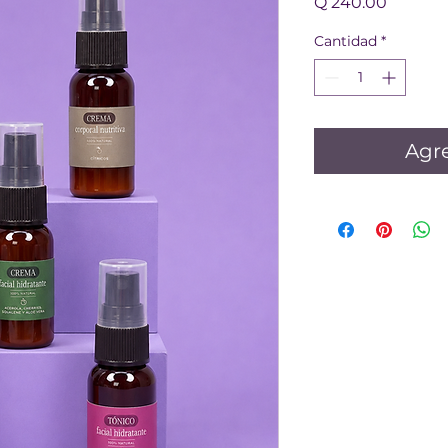
Precio
Q 240.00
Cantidad
*
Agre