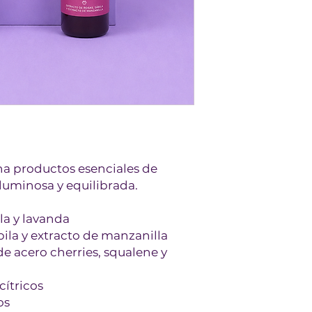
na productos esenciales de
 luminosa y equilibrada.
la y lavanda
ábila y extracto de manzanilla
de acero cherries, squalene y
cítricos
os